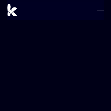
ú
t
i
l
e
s