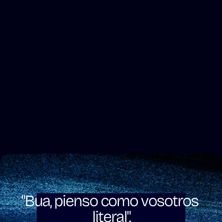
"Bua, pienso como vosotros 
literal".