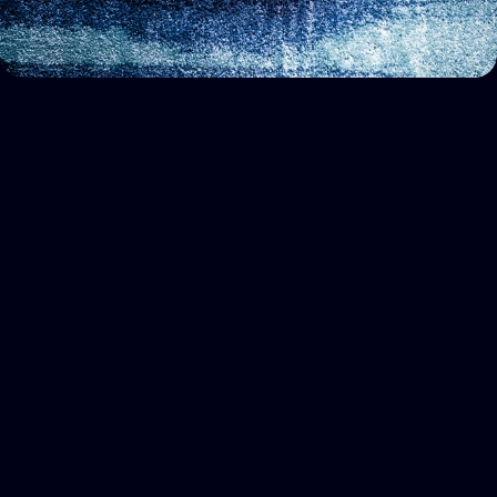
d
u
d
a
s
¿Pero qué es kikiriki.works?
01.
Consultora de marketing y marca para productos 
innovadores con método propio para explicar lo 
inexplicable. Creamos y ejecutamos estrategias 
considerando las capacidades de ambos equipos.