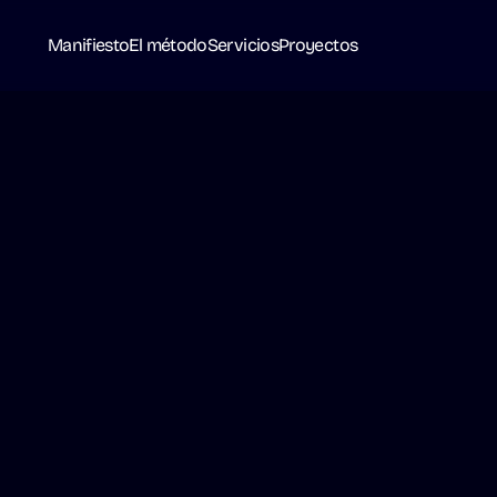
Manifiesto
El método
Servicios
Proyectos
ú
n
e