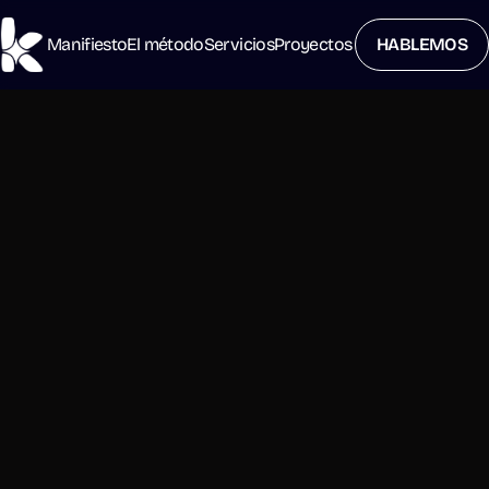
Manifiesto
El método
Servicios
Proyectos
HABLEMOS
Abitacolo
La revolución del mobiliario en circular. Esta startup 
incubada en La Nave se centra en recuperar muebles de 
la calle para luego restaurarlos y alquilarlos, con la misión 
de hacer confortable habitar nuestros espacios 
transitorios.