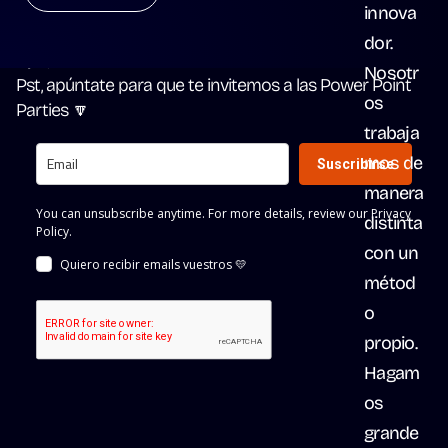
innova
Madrid 28004
dor. 
Gijón, Asturias 33204
Nosotr
Pst, apúntate para que te invitemos a las Power Point 
os 
Parties 🔽
trabaja
mos de 
manera 
distinta 
con un 
métod
o 
propio. 
Hagam
os 
grande