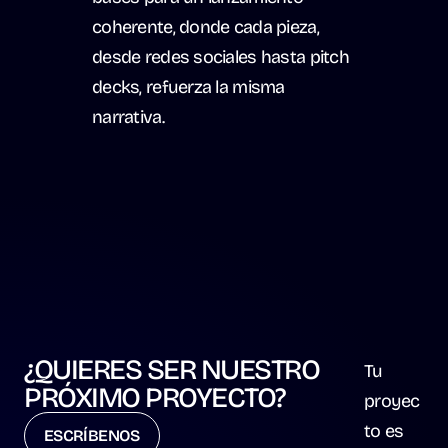
coherente, donde cada pieza, 
desde redes sociales hasta pitch 
decks, refuerza la misma 
narrativa.
Estás deseando 
escribirnos
¿QUIERES SER NUESTRO 
Tu 
hello@kikirikiworks.com
PRÓXIMO PROYECTO?
TELÉFONO:
proyec
+34 630 09 71 41
to es 
ESCRÍBENOS
NOS PODEMOS TOMAR UN CAFÉ EN: